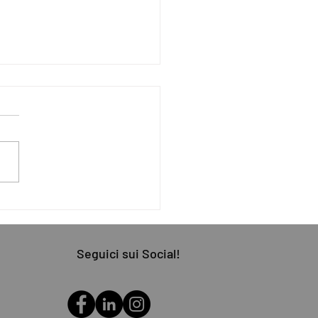
vio Enel, passi avanti per
tela
Seguici sui Social!