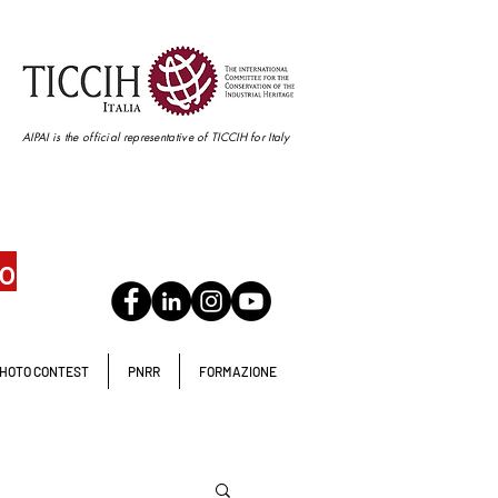
AIPAI is the official representative of TICCIH for Italy
io
HOTO CONTEST
PNRR
FORMAZIONE