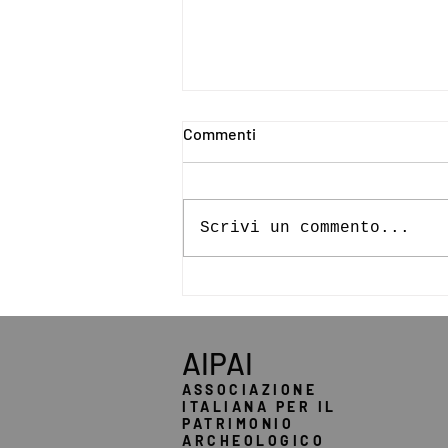
Commenti
Scrivi un commento...
Stati generali del patrimonio
industriale argentino
AIPAI
ASSOCIAZIONE
ITALIANA PER IL
PATRIMONIO
ARCHEOLOGICO