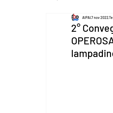
AIPAI
7 nov 2022
Te
2° Conve
OPEROSA. 
lampadin