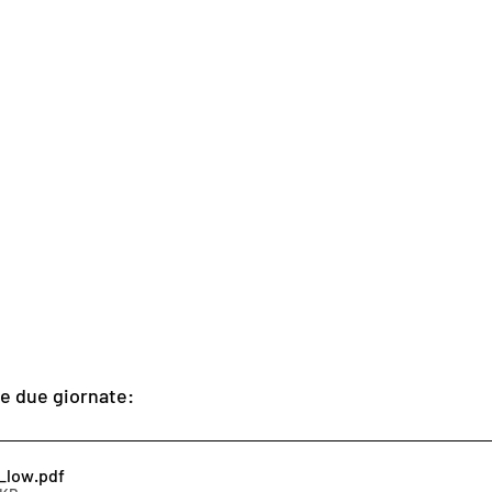
le due giornate:
_low
.pdf