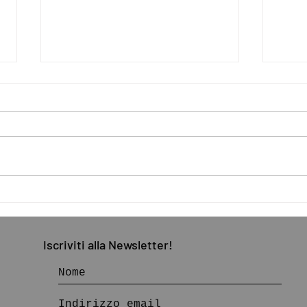
AIPAI a RO.ME Museum
Archi
Exhibition
la tu
Iscriviti
alla
Newsletter!