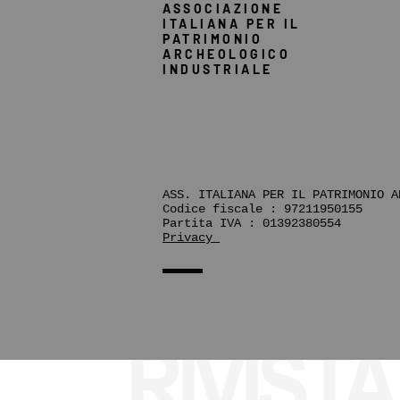
ASSOCIAZIONE
ITALIANA PER IL
PATRIMONIO
ARCHEOLOGICO
INDUSTRIALE
ASS. ITALIANA PER IL PATRIMONIO A
Codice fiscale : 97211950155
Partita IVA : 01392380554
Privacy