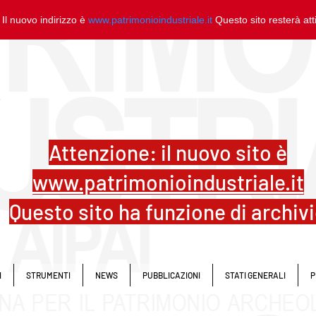
 Il nuovo indirizzo è
www.patrimonioindustriale.it
Questo sito resterà at
L
Attenzione: il nuovo sito è
www.patrimonioindustriale.it
Questo sito ha funzione di archiv
I
STRUMENTI
NEWS
PUBBLICAZIONI
STATI GENERALI
P