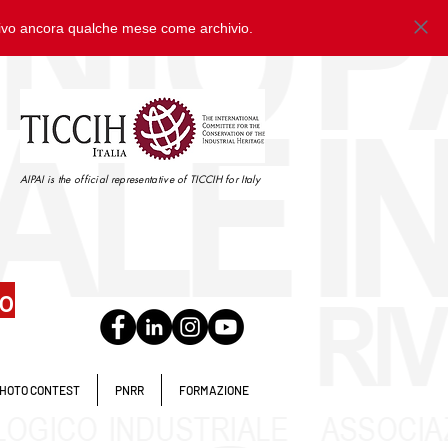
tivo ancora qualche mese come archivio.
AIPAI is the official representative of TICCIH for Italy
io
HOTO CONTEST
PNRR
FORMAZIONE