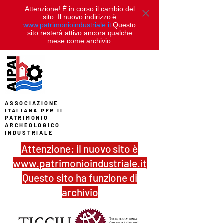
Attenzione! È in corso il cambio del
sito. Il nuovo indirizzo è
www.patrimonioindustriale.it
Questo
sito resterà attivo ancora qualche
mese come archivio.
ASSOCIAZIONE
ITALIANA PER IL
PATRIMONIO
ARCHEOLOGICO
INDUSTRIALE
Attenzione: il nuovo sito è
www.patrimonioindustriale.it
Questo sito ha funzione di
archivio