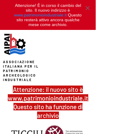
Attenzione! È in corso il cambio del
sito. Il nuovo indirizzo è
www.patrimonioindustriale.it
Questo
sito resterà attivo ancora qualche
mese come archivio.
ASSOCIAZIONE
ITALIANA PER IL
PATRIMONIO
ARCHEOLOGICO
INDUSTRIALE
Attenzione: il nuovo sito è
www.patrimonioindustriale.it
Questo sito ha funzione di
archivio