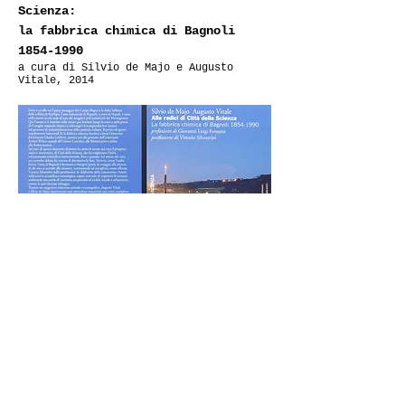
Scienza:
la fabbrica chimica di Bagnoli
1854-1990
a cura di Silvio de Majo e Augusto
Vitale, 2014
COLLANA «PATRIMONIO INDUSTRIALE,
CONOSCENZA, TUTELA,
VALORIZZAZIONE, PROGETTO»
Comitato scientifico: Gianni Bovini, Renato
Covino, Giovanni Luigi Fontana, Franco
Giustinelli, Francesco Mancuso, Roberto Parisi,