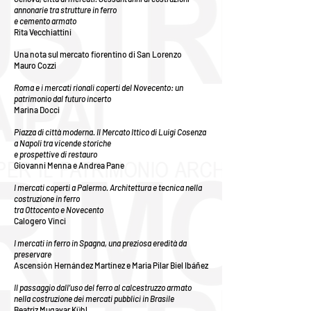
annonarie tra strutture in ferro
e cemento armato
Rita Vecchiattini
Una nota sul mercato fiorentino di San Lorenzo
Mauro Cozzi
Roma e i mercati rionali coperti del Novecento: un
patrimonio dal futuro incerto
Marina Docci
Piazza di città moderna. Il Mercato Ittico di Luigi Cosenza
a Napoli tra vicende storiche
e prospettive di restauro
Giovanni Menna e Andrea Pane
I mercati coperti a Palermo. Architettura e tecnica nella
costruzione in ferro
tra Ottocento e Novecento
Calogero Vinci
I mercati in ferro in Spagna, una preziosa eredità da
preservare
Ascensión Hernández Martínez e Maria Pilar Biel Ibáñez
Il passaggio dall’uso del ferro al calcestruzzo armato
nella costruzione dei mercati pubblici in Brasile
Beatriz Mugayar Kühl