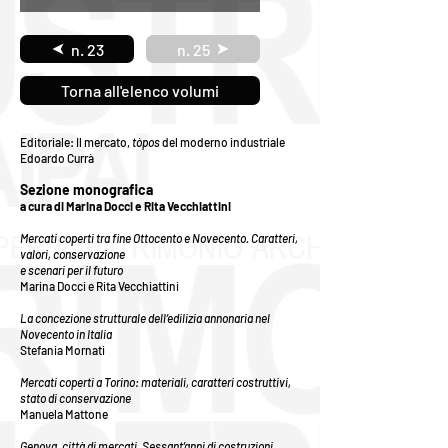
n. 23
n. 25
Torna all'elenco volumi
Editoriale: Il mercato,
tòpos
del moderno industriale
Edoardo Currà
Sezione monografica
a cura di Marina Docci e Rita Vecchiattini
Mercati coperti tra fine Ottocento e Novecento. Caratteri,
valori, conservazione
e scenari per il futuro
Marina Docci e Rita Vecchiattini
La concezione strutturale dell’edilizia annonaria nel
Novecento in Italia
Stefania Mornati
Mercati coperti a Torino: materiali, caratteri costruttivi,
stato di conservazione
Manuela Mattone
Genova, città di mercati. Sessant’anni di costruzioni