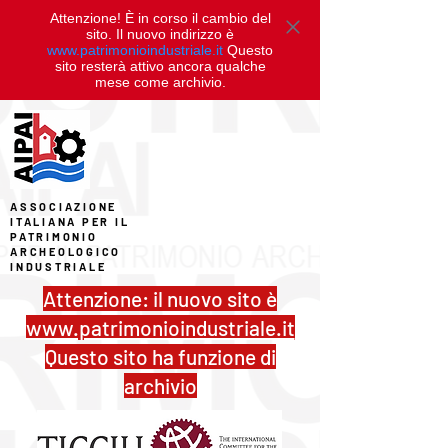
Attenzione! È in corso il cambio del
sito. Il nuovo indirizzo è
www.patrimonioindustriale.it
Questo
sito resterà attivo ancora qualche
mese come archivio.
ASSOCIAZIONE
ITALIANA PER IL
PATRIMONIO
ARCHEOLOGICO
INDUSTRIALE
Attenzione: il nuovo sito è
www.patrimonioindustriale.it
Questo sito ha funzione di
archivio