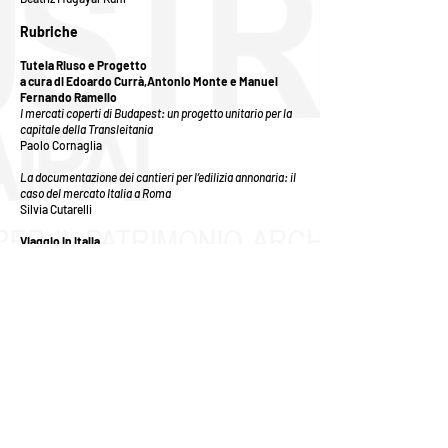
Rubriche
Tutela Riuso e Progetto
a cura di Edoardo Currà,Antonio Monte e Manuel
Fernando Ramello
I mercati coperti di Budapest: un progetto unitario per la
capitale della Transleitania
Paolo Cornaglia
La documentazione dei cantieri per l’edilizia annonaria: il
caso del mercato Italia a Roma
Silvia Cutarelli
Viaggio in Italia
a cura di Antonio Monte e Renato Covino
Il Centro Annonario di Bari: da insediamento produttivo a
Cittadella della Cultura
Antonio Monte
Turismo Industriale
a cura di Jacopo Ibello
Visit Industry-Marche, un nuovo format per il turismo
d’impresa
Alessandro Carlorosi
Accessibilità