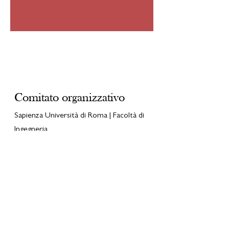
Contatti
Comitato organizzativo
Sapienza Università di Roma | Facoltà di
Ingegneria
Dipartimento di Ingegneria Civile Edile
Ambientale DICEA
Via Eudossiana 18, 00184 | Roma
sgpi2022aipai@patrimonioindustriale.it
Partners