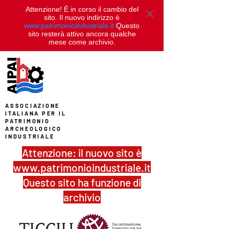
Attenzione! È in corso il cambio del
sito. Il nuovo indirizzo è
www.patrimonioindustriale.it
Questo
sito resterà attivo ancora qualche
mese come archivio.
ASSOCIAZIONE
ITALIANA PER IL
PATRIMONIO
ARCHEOLOGICO
INDUSTRIALE
Attenzione: il nuovo sito è
www.patrimonioindustriale.it
Questo sito ha funzione di
archivio