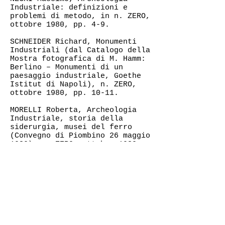
Industriale: definizioni e
problemi di metodo, in n. ZERO,
ottobre 1980, pp. 4-9.
SCHNEIDER Richard, Monumenti
Industriali (dal Catalogo della
Mostra fotografica di M. Hamm:
Berlino – Monumenti di un
paesaggio industriale, Goethe
Istitut di Napoli), n. ZERO,
ottobre 1980, pp. 10-11.
MORELLI Roberta, Archeologia
Industriale, storia della
siderurgia, musei del ferro
(Convegno di Piombino 26 maggio
1980), n. ZERO, ottobre 1980,
pp. 11-12.
STARACE Francesco, Recensione a
L. Jannoni, Il Treno in Italia,
Ed. Editalia, 1980, n. ZERO,
ottobre 1980, pp. 13-15.
< Precedente
Prossimo >