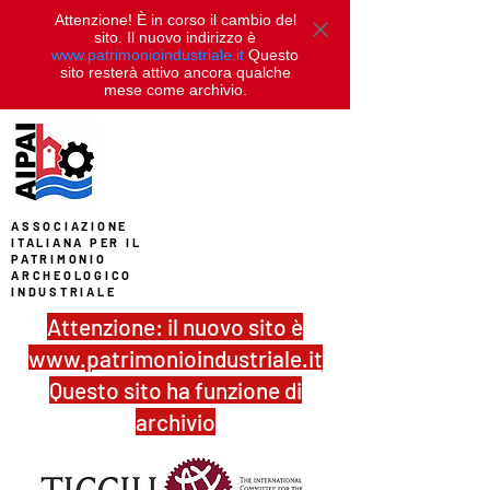
Attenzione! È in corso il cambio del
sito. Il nuovo indirizzo è
www.patrimonioindustriale.it
Questo
sito resterà attivo ancora qualche
mese come archivio.
ASSOCIAZIONE
ITALIANA PER IL
PATRIMONIO
ARCHEOLOGICO
INDUSTRIALE
Attenzione: il nuovo sito è
www.patrimonioindustriale.it
Questo sito ha funzione di
archivio