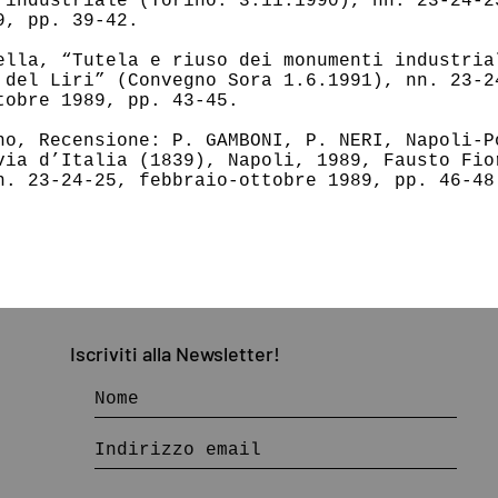
 industriale (Torino: 3.11.1990), nn. 23-24-2
9, pp. 39-42.
ella, “Tutela e riuso dei monumenti industria
 del Liri” (Convegno Sora 1.6.1991), nn. 23-2
tobre 1989, pp. 43-45.
no, Recensione: P. GAMBONI, P. NERI, Napoli-P
via d’Italia (1839), Napoli, 1989, Fausto Fio
n. 23-24-25, febbraio-ottobre 1989, pp. 46-48
Iscriviti
alla
Newsletter!