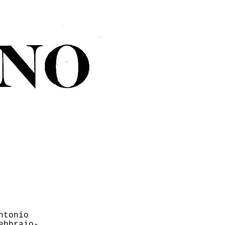
ntonio
ebbraio-