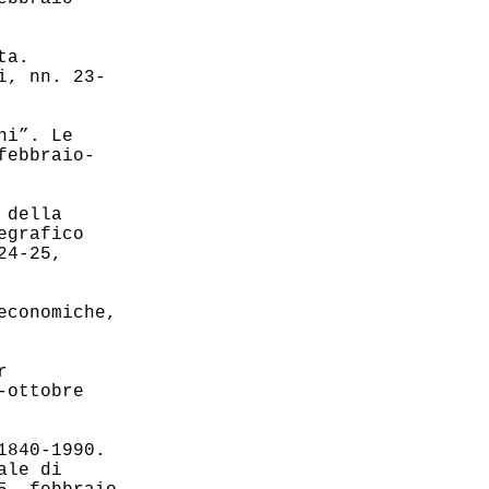
ta.
i, nn. 23-
ni”. Le
febbraio-
 della
egrafico
24-25,
economiche,
r
-ottobre
1840-1990.
ale di