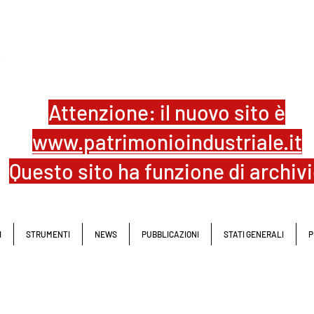
L
Attenzione: il nuovo sito è
www.patrimonioindustriale.it
Questo sito ha funzione di archiv
I
STRUMENTI
NEWS
PUBBLICAZIONI
STATI GENERALI
P