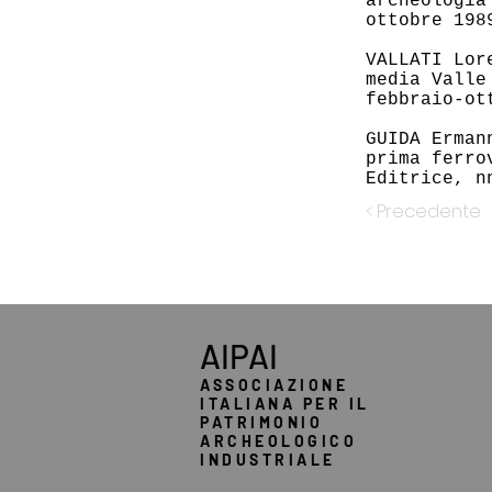
archeologia
ottobre 198
VALLATI Lor
media Valle
febbraio-ot
GUIDA Erman
prima ferro
Editrice, n
< Precedente
AIPAI
ASSOCIAZIONE
ITALIANA PER IL
PATRIMONIO
ARCHEOLOGICO
INDUSTRIALE