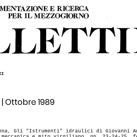
II
 | Ottobre 1989
nna, Gli “Istrumenti” idraulici di Giovanni A
 meccanica e mito virgiliano, nn. 23-24-25, f