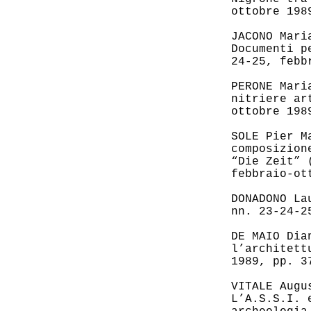
ottobre 198
JACONO Mari
Documenti p
24-25, febb
PERONE Mari
nitriere ar
ottobre 198
SOLE Pier M
composizion
“Die Zeit” 
febbraio-ot
DONADONO La
nn. 23-24-2
DE MAIO Dia
l’architett
1989, pp. 3
VITALE Augu
L’A.S.S.I. 