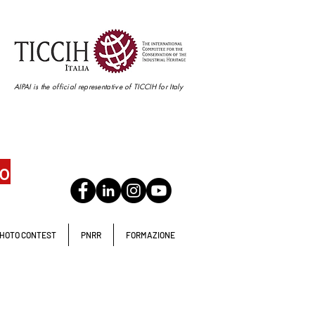
AIPAI is the official representative of TICCIH for Italy
io
HOTO CONTEST
PNRR
FORMAZIONE