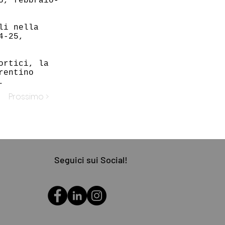
5, febbraio-
li nella
4-25,
ortici, la
rentino
.
Prossimo >
Seguici sui Social!