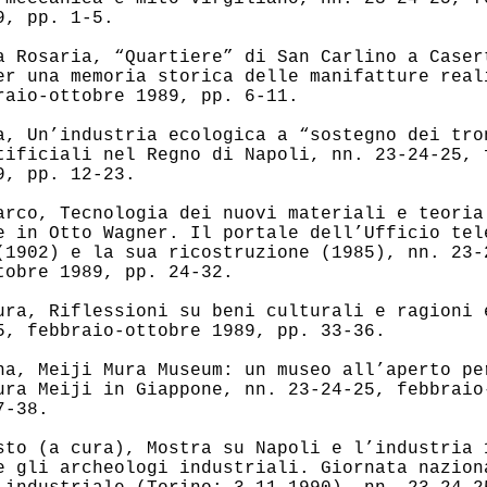
9, pp. 1-5.
a Rosaria, “Quartiere” di San Carlino a Caser
er una memoria storica delle manifatture real
raio-ottobre 1989, pp. 6-11.
a, Un’industria ecologica a “sostegno dei tro
tificiali nel Regno di Napoli, nn. 23-24-25, 
9, pp. 12-23.
arco, Tecnologia dei nuovi materiali e teoria
e in Otto Wagner. Il portale dell’Ufficio tel
(1902) e la sua ricostruzione (1985), nn. 23-
tobre 1989, pp. 24-32.
ura, Riflessioni su beni culturali e ragioni 
5, febbraio-ottobre 1989, pp. 33-36.
na, Meiji Mura Museum: un museo all’aperto pe
ura Meiji in Giappone, nn. 23-24-25, febbraio
7-38.
sto (a cura), Mostra su Napoli e l’industria 
e gli archeologi industriali. Giornata nazion