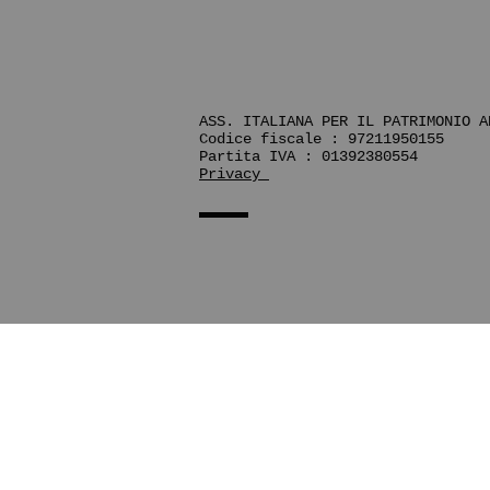
ASS. ITALIANA PER IL PATRIMONIO A
Codice fiscale : 97211950155
Partita IVA : 01392380554
Privacy