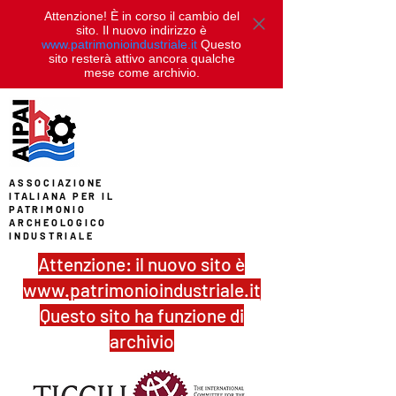
Attenzione! È in corso il cambio del
sito. Il nuovo indirizzo è
www.patrimonioindustriale.it
Questo
sito resterà attivo ancora qualche
mese come archivio.
ASSOCIAZIONE
ITALIANA PER IL
PATRIMONIO
ARCHEOLOGICO
INDUSTRIALE
Attenzione: il nuovo sito è
www.patrimonioindustriale.it
Questo sito ha funzione di
archivio