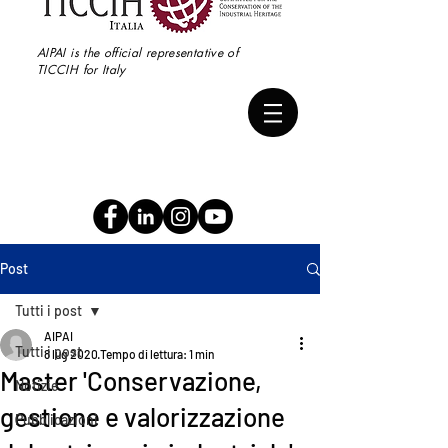
AIPAI is the official representative of
TICCIH for Italy
Post
Tutti i post
AIPAI
Tutti i post
8 lug 2020
Tempo di lettura: 1 min
Master 'Conservazione,
Notizie
gestione e valorizzazione
Pubblicazioni