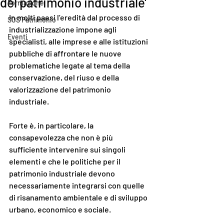
del patrimonio industriale'
Formazione
In molti paesi l’eredità dal processo di 
SOS Patrimonio
industrializzazione impone agli 
Eventi
specialisti, alle imprese e alle istituzioni 
pubbliche di affrontare le nuove 
problematiche legate al tema della 
conservazione, del riuso e della 
valorizzazione del patrimonio 
industriale. 
Forte è, in particolare, la 
consapevolezza che non è più 
sufficiente intervenire sui singoli 
elementi e che le politiche per il 
patrimonio industriale devono 
necessariamente integrarsi con quelle 
di risanamento ambientale e di sviluppo 
urbano, economico e sociale. 