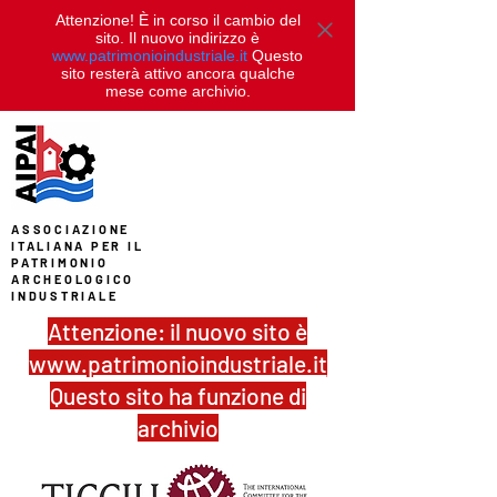
Attenzione! È in corso il cambio del
sito. Il nuovo indirizzo è
www.patrimonioindustriale.it
Questo
sito resterà attivo ancora qualche
mese come archivio.
ASSOCIAZIONE
ITALIANA PER IL
PATRIMONIO
ARCHEOLOGICO
INDUSTRIALE
Attenzione: il nuovo sito è
www.patrimonioindustriale.it
Questo sito ha funzione di
archivio