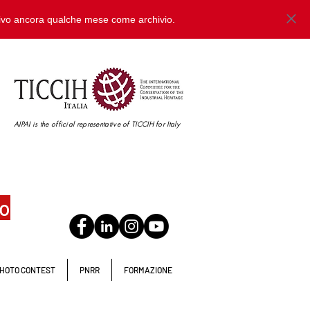
tivo ancora qualche mese come archivio.
AIPAI is the official representative of TICCIH for Italy
io
HOTO CONTEST
PNRR
FORMAZIONE