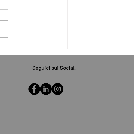
vio Enel, passi avanti per
tela
Seguici sui Social!