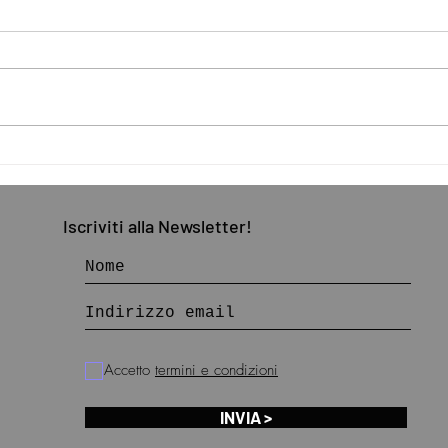
AIPAI a RO.ME Museum
Archi
Exhibition
la tu
Iscriviti
alla
Newsletter!
Accetto
termini e condizioni
INVIA >