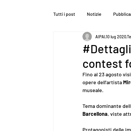
Tutti i post
Notizie
Pubblica
AIPAI
10 lug 2020
Te
#Dettagli
contest f
Fino al 23 agosto vis
opere dell'artista 
Mir
museale.
Tema dominante delle 
Barcellona
, viste at
Protagonisti delle i