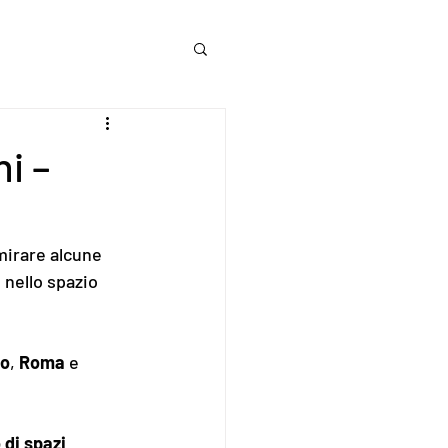
i –
mirare alcune 
 nello spazio 
no
, 
Roma
 e 
 di spazi 