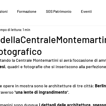
zioni
Formazione
SOS Patrimonio
Eventi
mpo di lettura: 1 min
dellaCentraleMontemartin
otografico
itando la Centrale Montemartini si avrà l'occasione di am
esi
, quadri e fotografie che si inseriscono alla perfezione
opere in mostra sono le architetture di tre città: 
Berli
traverso "
una lente di ingrandimento
".
mmagini sono dunque 
i dettagli delle architetture, spesso