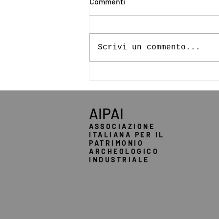
Commenti
Scrivi un commento...
Stati generali del patrimonio
industriale argentino
AIPAI
ASSOCIAZIONE
ITALIANA PER IL
PATRIMONIO
ARCHEOLOGICO
INDUSTRIALE