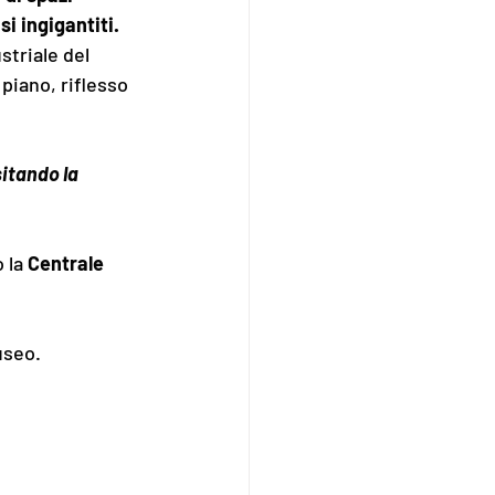
si ingigantiti.
striale del 
piano, riflesso 
itando la 
 la 
Centrale 
useo.