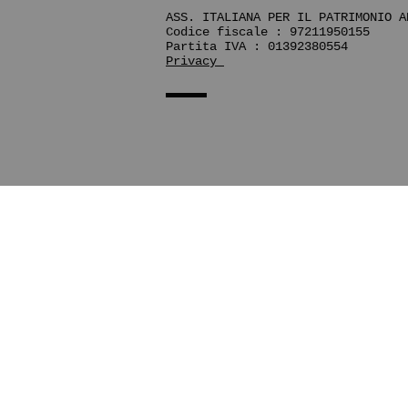
ASS. ITALIANA PER IL PATRIMONIO A
Codice fiscale : 97211950155
Partita IVA : 01392380554
Privacy