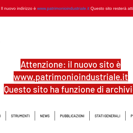
 Il nuovo indirizzo è
www.patrimonioindustriale.it
Questo sito resterà at
L
Attenzione: il nuovo sito è
www.patrimonioindustriale.it
Questo sito ha funzione di archiv
I
STRUMENTI
NEWS
PUBBLICAZIONI
STATI GENERALI
P