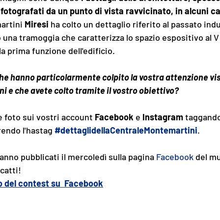
 fotografati da un punto di vista ravvicinato, in alcuni ca
artini 
Miresi
 ha colto un dettaglio riferito al passato indu
na tramoggia che caratterizza lo spazio espositivo al V 
la prima funzione dell'edificio.
che hanno particolarmente colpito la vostra attenzione vis
 e che avete colto tramite il vostro obiettivo?
 foto sui vostri account 
Facebook
 e 
Instagram
 taggando
rendo l'hastag 
#dettaglidellaCentraleMontemartini
. 
aranno pubblicati il mercoledì sulla pagina 
Facebook
 del m
catti!
io del contest su  Facebook