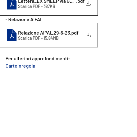
Lettera_EX SMEEP via Guido Reni
.pdf
Scarica PDF • 387KB
- Relazione AIPAI
Relazione AIPAI_29-6-23
.pdf
Scarica PDF • 15.84MB
Per ulteriori approfondimenti: 
Carteinregola
SOS Patrimonio
Post recenti
Mostra tutti