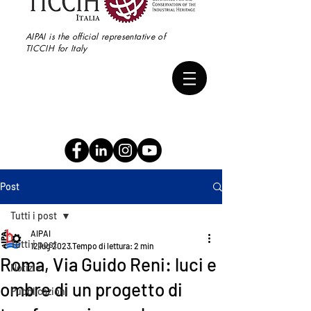
AIPAI is the official representative of
TICCIH for Italy
Post
Tutti i post
AIPAI
Tutti i post
12 lug 2023
Tempo di lettura: 2 min
Roma, Via Guido Reni: luci e
Notizie
ombre di un progetto di
Pubblicazioni