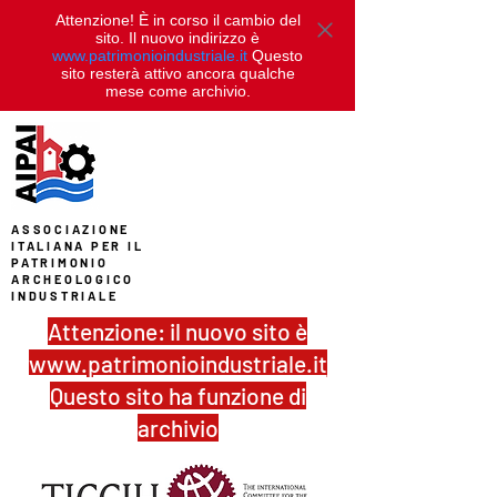
Attenzione! È in corso il cambio del
sito. Il nuovo indirizzo è
www.patrimonioindustriale.it
Questo
sito resterà attivo ancora qualche
mese come archivio.
ASSOCIAZIONE
ITALIANA PER IL
PATRIMONIO
ARCHEOLOGICO
INDUSTRIALE
Attenzione: il nuovo sito è
www.patrimonioindustriale.it
Questo sito ha funzione di
archivio