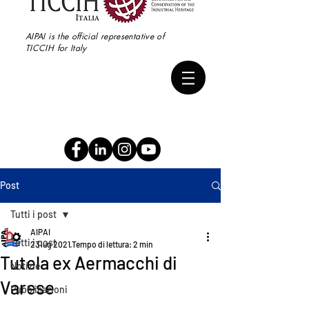
AIPAI is the official representative of
TICCIH for Italy
Post
Tutti i post
AIPAI
Tutti i post
23 lug 2021
Tempo di lettura: 2 min
Tutela ex Aermacchi di
Notizie
Varese
Pubblicazioni