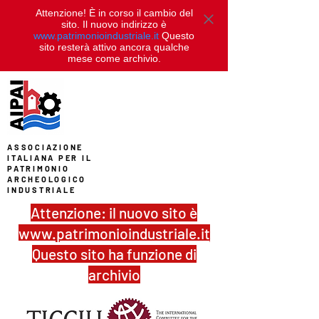
Attenzione! È in corso il cambio del
sito. Il nuovo indirizzo è
www.patrimonioindustriale.it
Questo
sito resterà attivo ancora qualche
mese come archivio.
ASSOCIAZIONE
ITALIANA PER IL
PATRIMONIO
ARCHEOLOGICO
INDUSTRIALE
Attenzione: il nuovo sito è
www.patrimonioindustriale.it
Questo sito ha funzione di
archivio