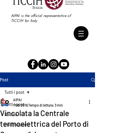
AIPAI is the official representative of
TICCIH for Italy
Post
Tutti i post
AIPAI
Tutti i post
1 feb 2019
Tempo di lettura: 3 min
Vincolata la Centrale
Notizie
termoelettrica del Porto di
Pubblicazioni