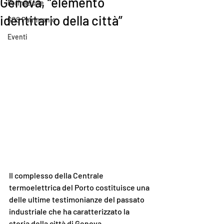
Genova, “elemento
Formazione
identitario della città”
SOS Patrimonio
Eventi
Il complesso della Centrale 
termoelettrica del Porto costituisce una 
delle ultime testimonianze del passato 
industriale che ha caratterizzato la 
storia della città di Genova.