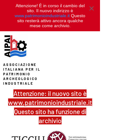
Attenzione! È in corso il cambio del
sito. Il nuovo indirizzo è
www.patrimonioindustriale.it
Questo
sito resterà attivo ancora qualche
mese come archivio.
ASSOCIAZIONE
ITALIANA PER IL
PATRIMONIO
ARCHEOLOGICO
INDUSTRIALE
Attenzione: il nuovo sito è
www.patrimonioindustriale.it
Questo sito ha funzione di
archivio