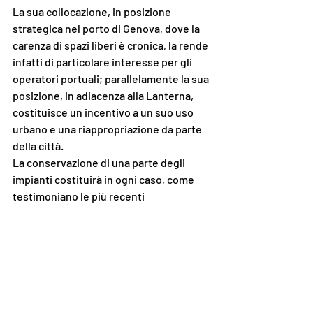
La sua collocazione, in posizione 
strategica nel porto di Genova, dove la 
carenza di spazi liberi è cronica, la rende 
infatti di particolare interesse per gli 
operatori portuali; parallelamente la sua 
posizione, in adiacenza alla Lanterna, 
costituisce un incentivo a un suo uso 
urbano e una riappropriazione da parte 
della città.
La conservazione di una parte degli 
impianti costituirà in ogni caso, come 
testimoniano le più recenti 
riqualificazioni di strutture analoghe, un 
valore aggiunto al progetto di 
riconversione e valorizzazione dell’area.
(*) effettuata a cura di 
AIPAI 
e 